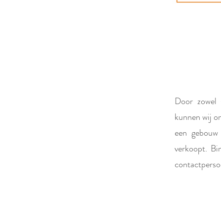
Door zowel sp
kunnen wij on
een gebouw o
verkoopt. Bi
contactpersoo