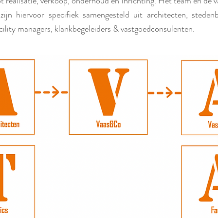
t realisatie, verkoop, onderhoud en inrichting. Het team en de v
ijn hiervoor specifiek samengesteld uit architecten, steden
cility managers,
klankbegeleiders & vastgoedconsulenten.