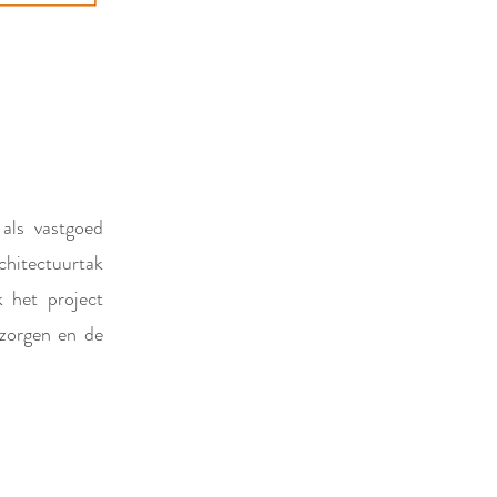
r als vastgoed
rchitectuurtak
k het project
tzorgen en de