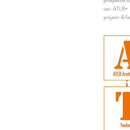
prospectie to
van ATLR+ z
project-& fa