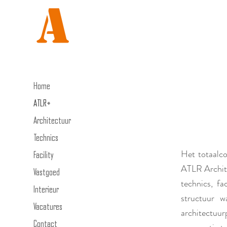
Home
ATLR+
Architectuur
Technics
Het totaalco
Facility
ATLR Archite
Vastgoed
technics, fa
Interieur
structuur w
Vacatures
architectuu
Contact