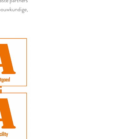
aste partners
bouwkundige,