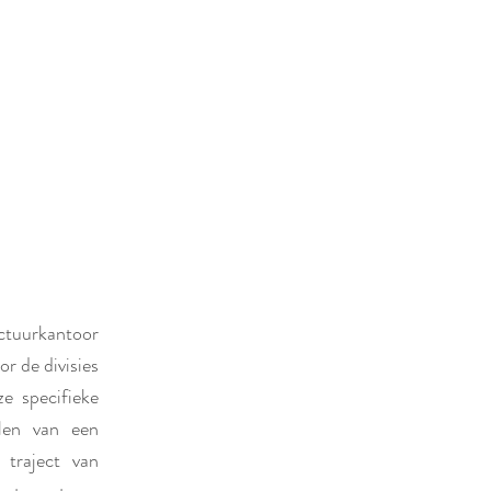
ectuurkantoor
r de divisies
ze specifieke
elen van een
 traject van